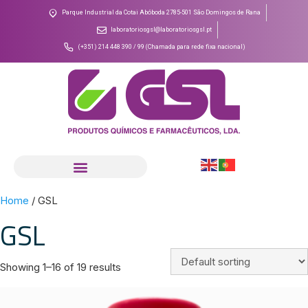
Parque Industrial da Cotai Abóboda 2785-501 São Domingos de Rana
laboratoriosgsl@laboratoriosgsl.pt
(+351) 214 448 390 / 99 (Chamada para rede fixa nacional)
Home
/ GSL
GSL
Showing 1–16 of 19 results