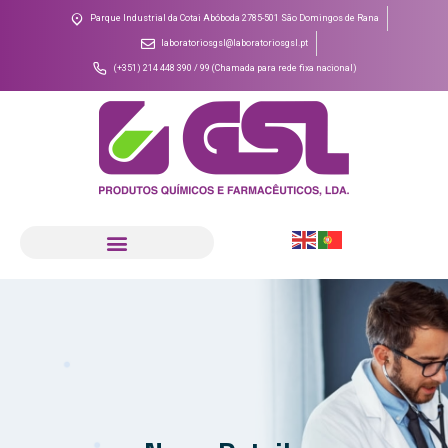
Parque Industrial da Cotai Abóboda 2785-501 São Domingos de Rana
laboratoriosgsl@laboratoriosgsl.pt
(+351) 214 448 390 / 99 (Chamada para rede fixa nacional)